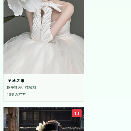
罗马之歌
欧美精选
科幻
2025
15集
27万
7.5