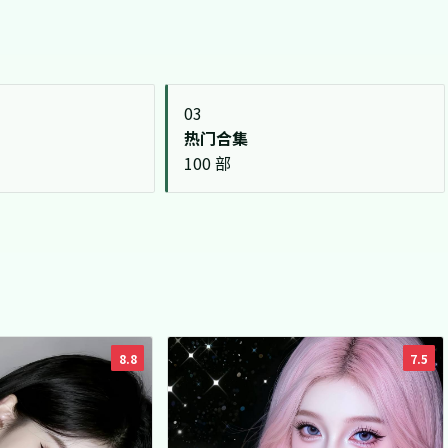
03
热门合集
100
部
8.8
7.5