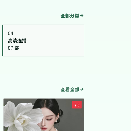
全部分类
04
高清连播
87
部
查看全部
7.5