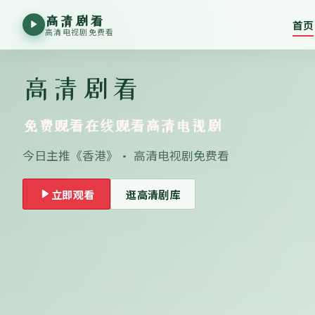
高清剧看
首页
高清电视剧免费看
高清剧看
免费观看在线观看高清电视剧
今日主推《
苏州城南篇
》·
高清电视剧
免费看
立即观看
逛高清剧库