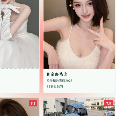
旧金山·热浪
欧美精选
家庭
2025
33集
50万
8.8
7.8