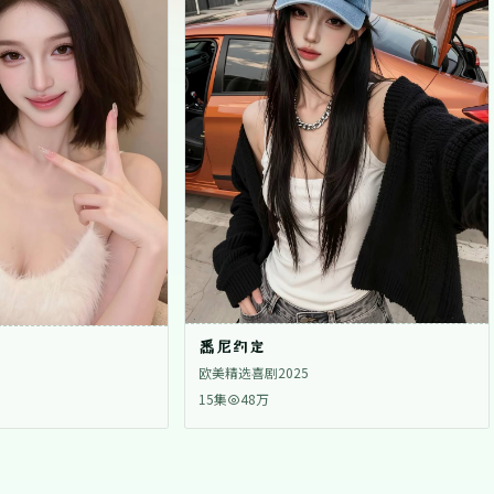
悉尼约定
欧美精选
喜剧
2025
15集
48万